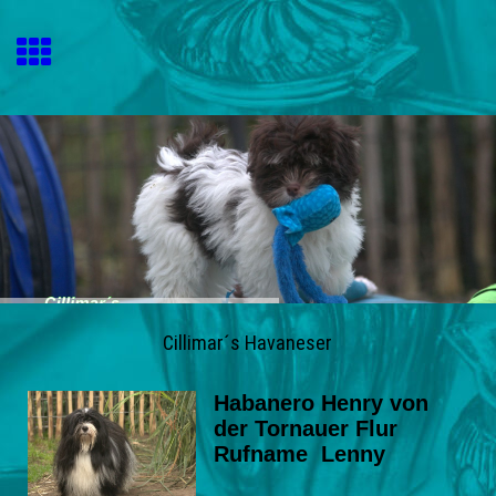
Cillimar´s Havaneser
Habanero Henry von
der Tornauer Flur
Rufname Lenny